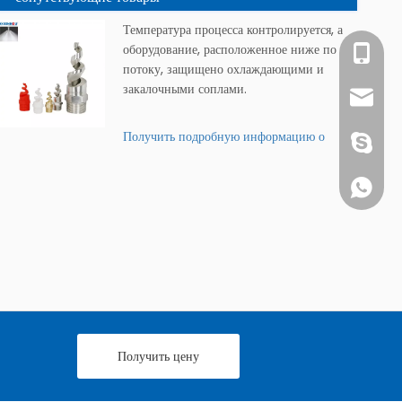
Температура процесса контролируется, а
оборудование, расположенное ниже по
г-жа Су
потоку, защищено охлаждающими и
закалочными соплами.
info@c
Получить подробную информацию о
1891752
продукте »
+861891
Получить цену