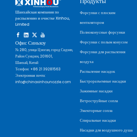
Продукты
Шанхайская компания по
Форсунки с плоским
распылению и очистке Xinhou,
вентилятором
Limited
Полноконусные форсунки
Форсунки с полым конусом
Офис Синьхоу
№ 280, улица Цзюган, город Сидзин,
Форсунки для распыления
Район Сунцзян, 201601,
воздуха
Шанхай, Китай
Телефон: +86 21 39281563
Распыление насадок
Электронная почта:
Быстроразъемные насадки
info@chinaxinhounozzle.com
Зажимные насадки
Ветроструйные сопла
Эжекторные сопла
Спиральные насадки
Насадки для воздушного душа