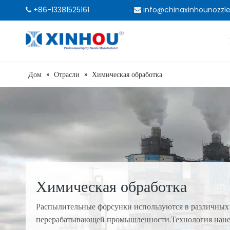
+86-13381525161
info@chinaxinhounozzl


Дом
»
Отрасли
»
Химическая обработка
Химическая обработка
Распылительные форсунки используются в различных
перерабатывающей промышленности.Технология нане