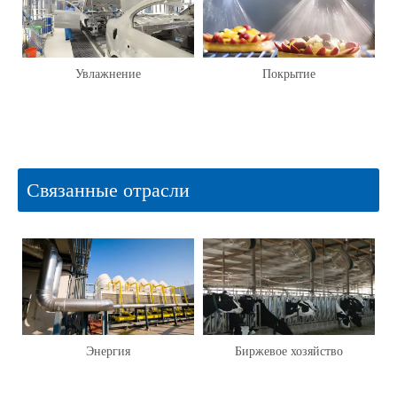
Увлажнение
Покрытие
ов
Связанные отрасли
Энергия
Биржевое хозяйство