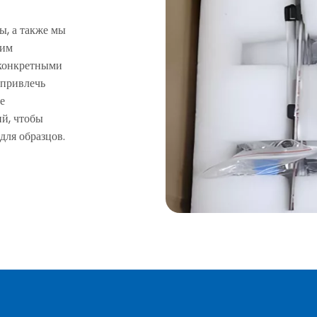
ы, а также мы
ним
 конкретными
 привлечь
е
й, чтобы
для образцов.