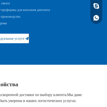
 заказа
1891752
-проформы для внесения депозита
 производства
+861891
время
дуальные услуги
койства
 ускоренной доставки по выбору клиента.Мы даже
быть уверены в наших логистических услугах.