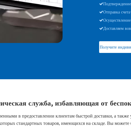
Подтверждение

Отправка счета

Осуществление

Доставляем во

Получите индиви
ическая служба, избавляющая от беспо
еренными в предоставлении клиентам быстрой доставки, а также
торых стандартных товаров, имеющихся на складе. Вы можете 