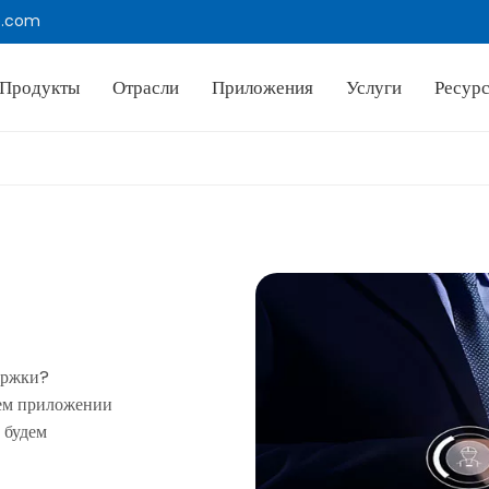
e.com
Продукты
Отрасли
Приложения
Услуги
Ресур
ержки?
ем приложении
 будем